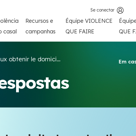
Se conectar
iolência
Recursos e
Équipe VIOLENCE
Équip
o casal
campanhas
QUE FAIRE
QUE F
ux obtenir le domici...
Em cas
respostas