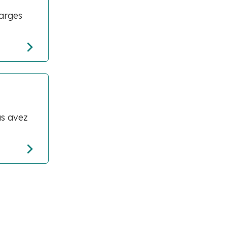
harges
us avez