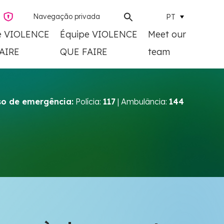
Navegação privada
PT
e VIOLENCE
Équipe VIOLENCE
Meet our
AIRE
QUE FAIRE
team
o de emergência:
Polícia:
117
| Ambulância:
144