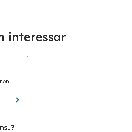
 interessar
gnon
ns..?