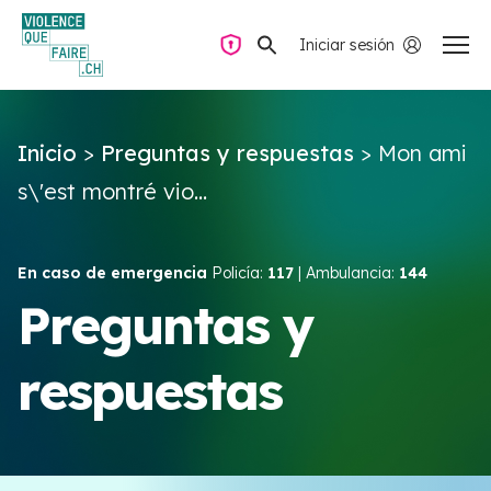
Iniciar sesión
Navegación privada
Inicio
>
Preguntas y respuestas
>
Mon ami
Preguntas y respuestas
s\'est montré vio...
Encontrar ayuda
En caso de emergencia
Policía:
117
| Ambulancia:
144
Violencia de pareja
Preguntas y
respuestas
Recursos y campañas