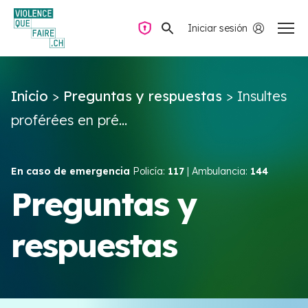
Iniciar sesión
Navegación privada
Inicio
>
Preguntas y respuestas
>
Insultes
Preguntas y respuestas
proférées en pré...
Encontrar ayuda
En caso de emergencia
Policía:
117
| Ambulancia:
144
Violencia de pareja
Preguntas y
respuestas
Recursos y campañas