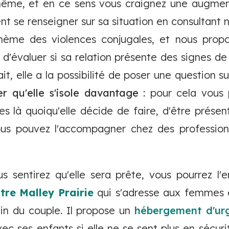
ême, et en ce sens vous craignez une augment
nt se renseigner sur sa situation en consultant 
hème des violences conjugales, et nous prop
'évaluer si sa relation présente des signes de 
t, elle a la possibilité de poser une question sur
ter qu'elle s'isole davantage
: pour cela vous 
s là quoiqu'elle décide de faire, d'être présent
us pouvez l'accompagner chez des professionn
us sentirez qu'elle sera prête, vous pourrez l
tre Malley
Prairie
qui s'adresse aux femmes 
ein du couple. Il propose un
hébergement d'ur
vec ses enfants si elle ne se sent plus en sécurit