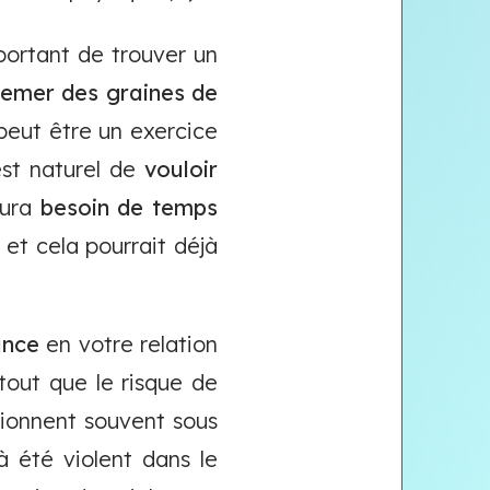
mportant de trouver un
, semer des graines de
peut être un exercice
est naturel de
vouloir
aura
besoin
de
temps
 et cela pourrait déjà
ance
en votre relation
rtout que le risque de
tionnent souvent sous
 été violent dans le