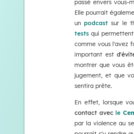
passé envers vous-m
Elle pourrait égaleme
un
podcast
sur le t
tests
qui permettent d
comme vous l'avez fai
important est
d'évi
montrer que vous ête
jugement, et que vo
sentira prête.
En effet, lorsque vo
contact avec
le
Cen
par la violence au s
pourrait s'y rendre a