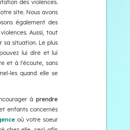
ation des violences.
notre site. Nous avons
osons également des
violences. Aussi, tout
 sa situation. Le plus
pouvez lui dire et lui
e et à l'écoute, sans
el-les quand elle se
'encourager à
prendre
et enfants concernés
gence
où votre soeur
é chez elle, ceci afin