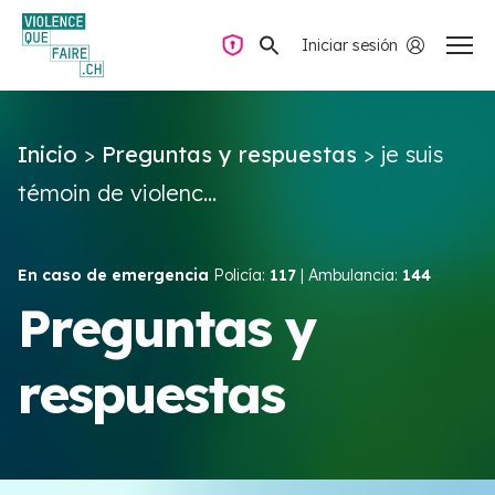
Iniciar sesión
Navegación privada
Inicio
>
Preguntas y respuestas
>
je suis
Preguntas y respuestas
témoin de violenc...
Encontrar ayuda
En caso de emergencia
Policía:
117
| Ambulancia:
144
Violencia de pareja
Preguntas y
respuestas
Recursos y campañas