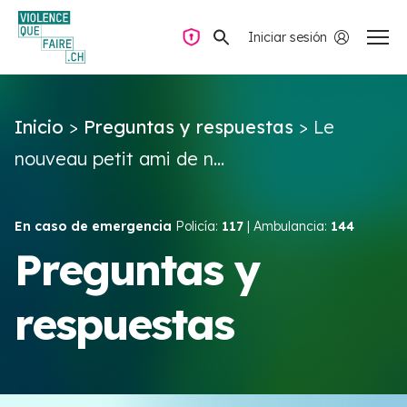
Iniciar sesión
Navegación privada
Inicio
>
Preguntas y respuestas
>
Le
Preguntas y respuestas
nouveau petit ami de n...
Encontrar ayuda
En caso de emergencia
Policía:
117
| Ambulancia:
144
Violencia de pareja
Preguntas y
respuestas
Recursos y campañas