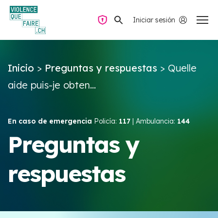
Iniciar sesión
Navegación privada
Inicio
>
Preguntas y respuestas
>
Quelle
Preguntas y respuestas
aide puis-je obten...
Encontrar ayuda
En caso de emergencia
Policía:
117
| Ambulancia:
144
Violencia de pareja
Preguntas y
respuestas
Recursos y campañas