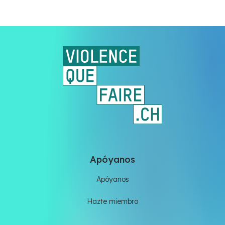
Apóyanos
Apóyanos
Hazte miembro