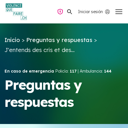
Iniciar sesión
Navegación privada
Inicio
>
Preguntas y respuestas
>
Preguntas y respuestas
J'entends des cris et des...
Encontrar ayuda
En caso de emergencia
Policía:
117
| Ambulancia:
144
Violencia de pareja
Preguntas y
respuestas
Recursos y campañas