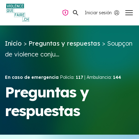
Iniciar sesión
Navegación privada
Inicio
>
Preguntas y respuestas
>
Soupçon
Preguntas y respuestas
de violence conju...
Encontrar ayuda
En caso de emergencia
Policía:
117
| Ambulancia:
144
Violencia de pareja
Preguntas y
respuestas
Recursos y campañas