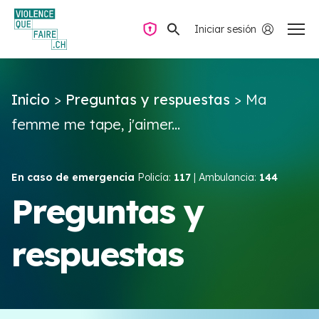
Iniciar sesión
Navegación privada
Inicio
>
Preguntas y respuestas
>
Ma
Preguntas y respuestas
femme me tape, j'aimer...
Encontrar ayuda
En caso de emergencia
Policía:
117
| Ambulancia:
144
Violencia de pareja
Preguntas y
respuestas
Recursos y campañas