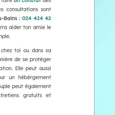
 faire
un constat
des
s consultations sont
s-Bains
:
024 424 42
rra aider ton amie le
mple.
r chez toi ou dans sa
anière de se protéger
tion. Elle peut aussi
our un hébérgement
couple peut également
retiens gratuits et