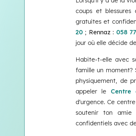
Lorsqu'il y a de la v
coups et blessures
gratuites et confiden
20
;
Rennaz
:
058 77
jour où elle décide d
Habite-t-elle avec s
famille un moment? S
physiquement, de pre
appeler le
Centre d
d'urgence. Ce centre
soutenir ton amie 
confidentiels avec de