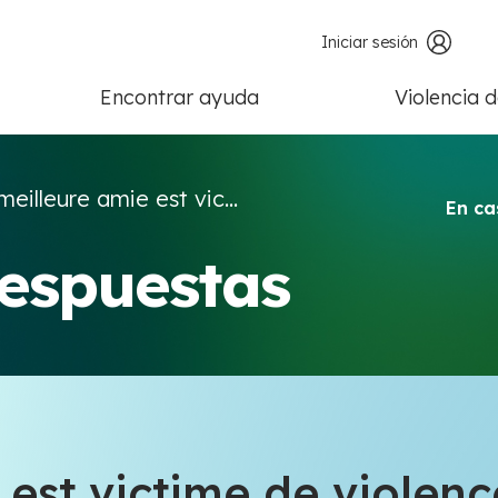
Iniciar sesión
Encontrar ayuda
Violencia 
eilleure amie est vic...
En ca
respuestas
est victime de violenc