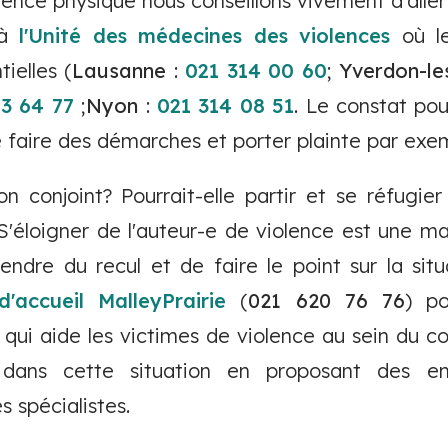
iolence physique nous conseillons vivement d'aller
 à
l'Unité des médecines des violences
où le
tielles (
Lausanne
:
021 314 00 60
;
Yverdon-le
3 64 77
;
Nyon
:
021 314 08 51
. Le constat pou
e faire des démarches et porter plainte par exe
on conjoint? Pourrait-elle partir et se réfugie
'éloigner de l'auteur-e de violence est une m
ndre du recul et de faire le point sur la situa
'accueil MalleyPrairie
(
021 620 76 76
) p
 qui aide les victimes de violence au sein du 
dans cette situation en proposant des ent
s spécialistes.