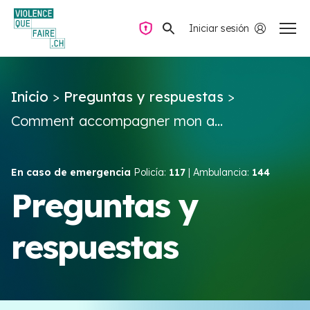
Iniciar sesión
Navegación privada
Inicio
>
Preguntas y respuestas
>
Preguntas y respuestas
Comment accompagner mon a...
Encontrar ayuda
En caso de emergencia
Policía:
117
| Ambulancia:
144
Violencia de pareja
Preguntas y
respuestas
Recursos y campañas