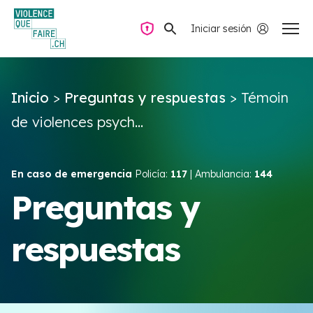
Iniciar sesión
Navegación privada
Inicio
>
Preguntas y respuestas
>
Témoin
Preguntas y respuestas
de violences psych...
Encontrar ayuda
En caso de emergencia
Policía:
117
| Ambulancia:
144
Violencia de pareja
Preguntas y
respuestas
Recursos y campañas