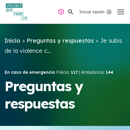
Iniciar sesión
Navegación privada
Inicio
>
Preguntas y respuestas
>
Je subis
Preguntas y respuestas
de la violence c...
Encontrar ayuda
En caso de emergencia
Policía:
117
| Ambulancia:
144
Violencia de pareja
Preguntas y
respuestas
Recursos y campañas