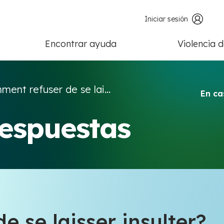
Iniciar sesión
Encontrar ayuda
Violencia 
ent refuser de se lai...
En ca
respuestas
 se laisser insulter?