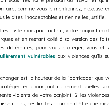
oit sous très forte pression au travail et qu’il
ritaire, comme vous le mentionnez, n’excuse en r
 le dites, inacceptables et rien ne les justifie.
est juste mais pour autant, votre conjoint cont
ues et en restant collé à sa version des fait
s différentes, pour vous protéger, vous et
culièrement vulnérables
aux violences qu’ils s
changer est la hauteur de la "barricade" que v
protéger, en annonçant clairement quelles sont
nts violents de votre conjoint. Si les violence
aissent pas, ces limites pourraient être une mis