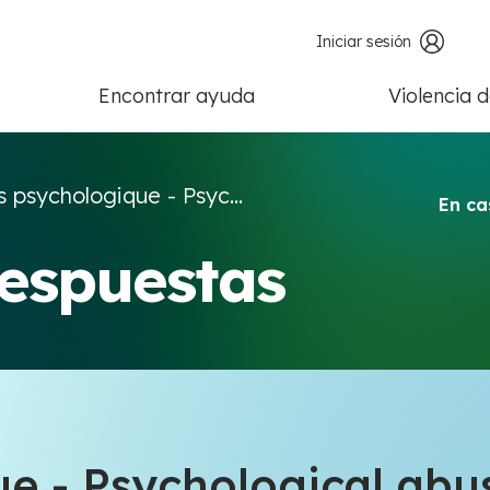
Iniciar sesión
Encontrar ayuda
Violencia 
 psychologique - Psyc...
En ca
respuestas
e - Psychological abu