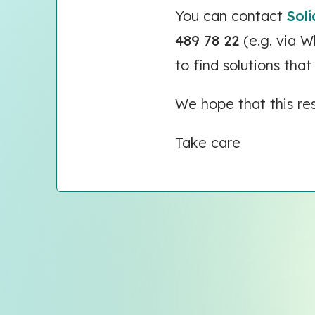
You can contact
Sol
489 78 22
(e.g. via W
to find solutions tha
We hope that this re
Take care