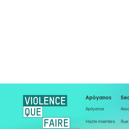
Apóyanos
Sec
Apóyanos
Asso
Hazte miembro
Rue 