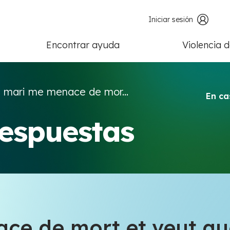
Iniciar sesión
Encontrar ayuda
Violencia 
 mari me menace de mor...
En ca
respuestas
e de mort et veut que 