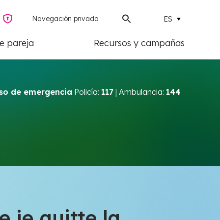
Navegación privada
ES
de pareja
Recursos y campañas
so de emergencia
Policía:
117
| Ambulancia:
144
je quitte la