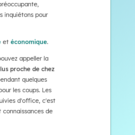
 préoccupante,
s inquiétons pour
e
et
économique
.
pouvez appeller la
lus proche de chez
 pendant quelques
our les coups. Les
vies d'office, c'est
 ait connaissances de