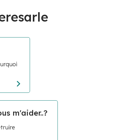
eresarle
ourquoi
us m'aider..?
truire