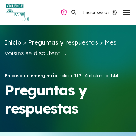
Iniciar sesión
Navegación privada
Inicio
>
Preguntas y respuestas
>
Mes
Preguntas y respuestas
voisins se disputent ...
Encontrar ayuda
En caso de emergencia
Policía:
117
| Ambulancia:
144
Violencia de pareja
Preguntas y
respuestas
Recursos y campañas