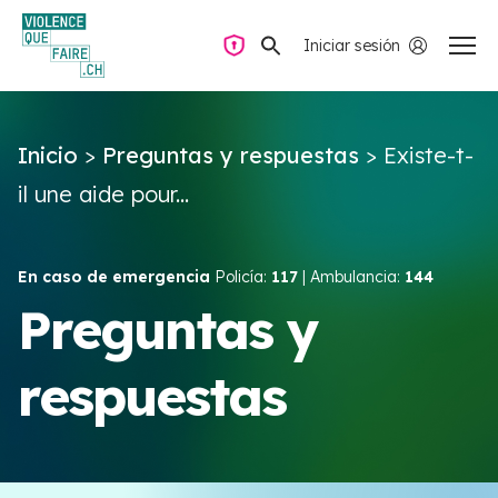
Iniciar sesión
Navegación privada
Inicio
>
Preguntas y respuestas
>
Existe-t-
Preguntas y respuestas
il une aide pour...
Encontrar ayuda
En caso de emergencia
Policía:
117
| Ambulancia:
144
Violencia de pareja
Preguntas y
respuestas
Recursos y campañas