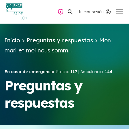
Iniciar sesión
Navegación privada
Inicio
>
Preguntas y respuestas
>
Mon
Preguntas y respuestas
mari et moi nous somm...
Encontrar ayuda
En caso de emergencia
Policía:
117
| Ambulancia:
144
Violencia de pareja
Preguntas y
respuestas
Recursos y campañas