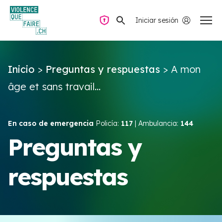
Iniciar sesión
Navegación privada
Inicio
>
Preguntas y respuestas
>
A mon
Preguntas y respuestas
âge et sans travail...
Encontrar ayuda
En caso de emergencia
Policía:
117
| Ambulancia:
144
Violencia de pareja
Preguntas y
respuestas
Recursos y campañas