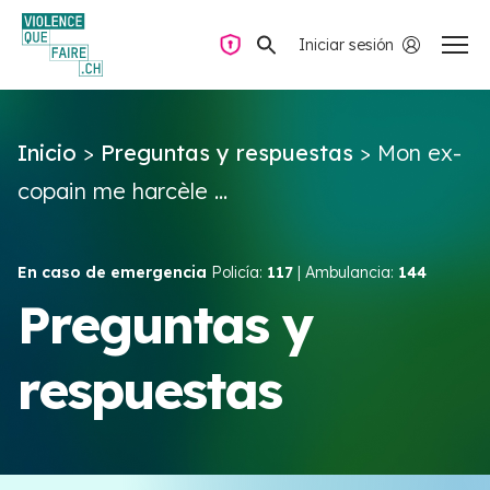
Iniciar sesión
Navegación privada
Inicio
>
Preguntas y respuestas
>
Mon ex-
Preguntas y respuestas
copain me harcèle ...
Encontrar ayuda
En caso de emergencia
Policía:
117
| Ambulancia:
144
Violencia de pareja
Preguntas y
respuestas
Recursos y campañas