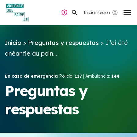
Iniciar sesión
Navegación privada
Inicio
>
Preguntas y respuestas
>
J’ai été
Preguntas y respuestas
anéantie au poin...
Encontrar ayuda
En caso de emergencia
Policía:
117
| Ambulancia:
144
Violencia de pareja
Preguntas y
respuestas
Recursos y campañas