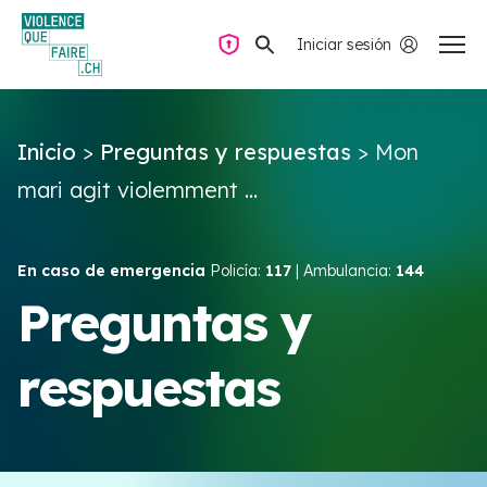
Iniciar sesión
Navegación privada
Inicio
>
Preguntas y respuestas
>
Mon
Preguntas y respuestas
mari agit violemment ...
Encontrar ayuda
En caso de emergencia
Policía:
117
| Ambulancia:
144
Violencia de pareja
Preguntas y
respuestas
Recursos y campañas