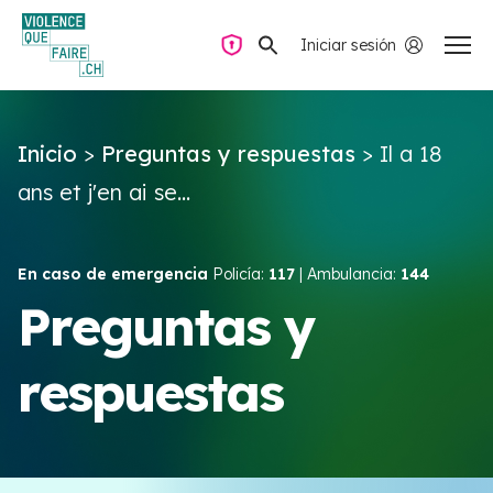
Iniciar sesión
Navegación privada
Inicio
>
Preguntas y respuestas
>
Il a 18
Preguntas y respuestas
ans et j'en ai se...
Encontrar ayuda
En caso de emergencia
Policía:
117
| Ambulancia:
144
Violencia de pareja
Preguntas y
respuestas
Recursos y campañas