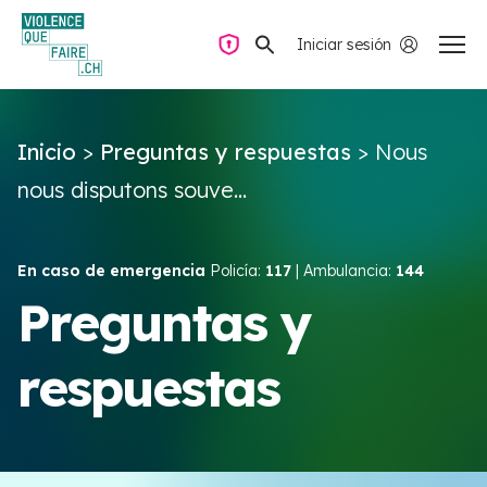
Iniciar sesión
Navegación privada
Inicio
>
Preguntas y respuestas
>
Nous
Preguntas y respuestas
nous disputons souve...
Encontrar ayuda
En caso de emergencia
Policía:
117
| Ambulancia:
144
Violencia de pareja
Preguntas y
respuestas
Recursos y campañas