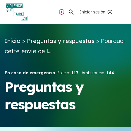
Iniciar sesión
Navegación privada
Inicio
>
Preguntas y respuestas
>
Pourquoi
Preguntas y respuestas
cette envie de l...
Encontrar ayuda
En caso de emergencia
Policía:
117
| Ambulancia:
144
Violencia de pareja
Preguntas y
respuestas
Recursos y campañas