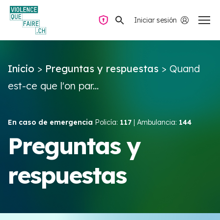
Iniciar sesión
Navegación privada
Inicio
>
Preguntas y respuestas
>
Quand
Preguntas y respuestas
est-ce que l'on par...
Encontrar ayuda
En caso de emergencia
Policía:
117
| Ambulancia:
144
Violencia de pareja
Preguntas y
respuestas
Recursos y campañas