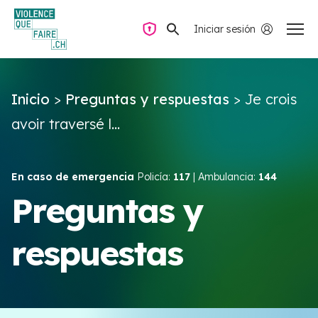
Iniciar sesión
Navegación privada
Inicio
>
Preguntas y respuestas
>
Je crois
Preguntas y respuestas
avoir traversé l...
Encontrar ayuda
En caso de emergencia
Policía:
117
| Ambulancia:
144
Violencia de pareja
Preguntas y
respuestas
Recursos y campañas