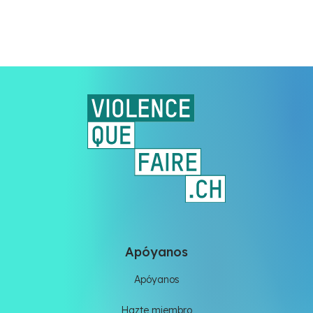
Apóyanos
Apóyanos
Hazte miembro