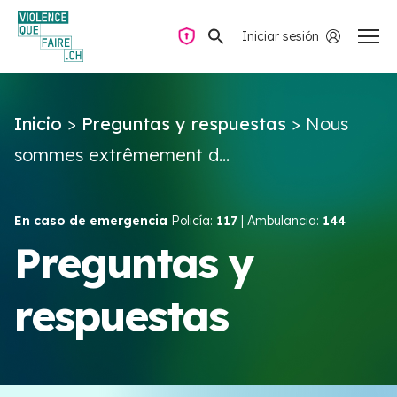
Iniciar sesión
Navegación privada
Inicio
>
Preguntas y respuestas
>
Nous
Preguntas y respuestas
sommes extrêmement d...
Encontrar ayuda
En caso de emergencia
Policía:
117
| Ambulancia:
144
Violencia de pareja
Preguntas y
respuestas
Recursos y campañas