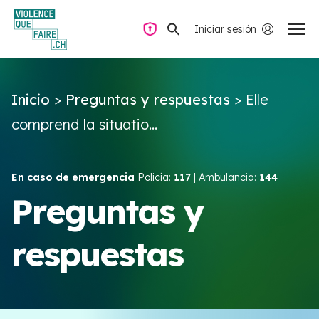
Iniciar sesión
Navegación privada
Inicio
>
Preguntas y respuestas
>
Elle
Preguntas y respuestas
comprend la situatio...
Encontrar ayuda
En caso de emergencia
Policía:
117
| Ambulancia:
144
Violencia de pareja
Preguntas y
respuestas
Recursos y campañas