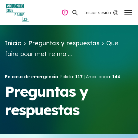
Iniciar sesión
Navegación privada
Inicio
>
Preguntas y respuestas
>
Que
Preguntas y respuestas
faire pour mettre ma ...
Encontrar ayuda
En caso de emergencia
Policía:
117
| Ambulancia:
144
Violencia de pareja
Preguntas y
respuestas
Recursos y campañas