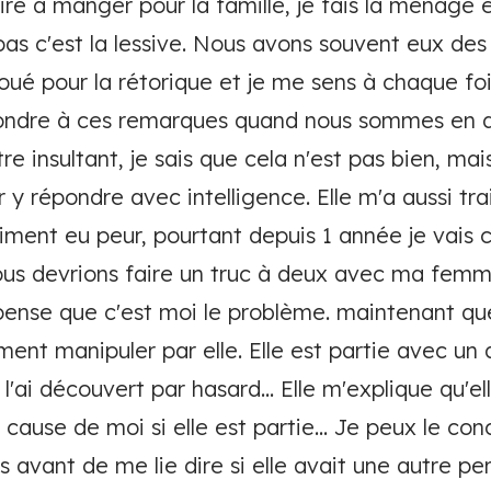
re à manger pour la famille, je fais la ménage el
pas c'est la lessive. Nous avons souvent eux des
doué pour la rétorique et je me sens à chaque foi
épondre à ces remarques quand nous sommes en di
e insultant, je sais que cela n'est pas bien, mais
r y répondre avec intelligence. Elle m'a aussi tr
raiment eu peur, pourtant depuis 1 année je vais 
nous devrions faire un truc à deux avec ma fe
t pense que c'est moi le problème. maintenant q
ent manipuler par elle. Elle est partie avec u
l'ai découvert par hasard... Elle m'explique qu'el
 cause de moi si elle est partie... Je peux le conc
avant de me lie dire si elle avait une autre pe