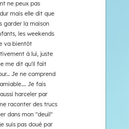
ant ne peux pas
 dur mais elle dit que
ais garder la maison
nfants, les weekends
le va bientôt
vement à lui, juste
 me dit qu'il fait
our... Je ne comprend
amiable.... Je fais
aussi harceler par
me raconter des trucs
cer dans mon "deuil"
 je suis pas doué par