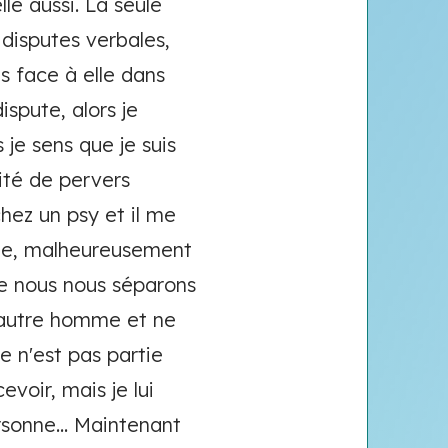
le aussi. La seule
 disputes verbales,
s face à elle dans
spute, alors je
 je sens que je suis
aité de pervers
chez un psy et il me
mme, malheureusement
ue nous nous séparons
n autre homme et ne
le n'est pas partie
evoir, mais je lui
rsonne... Maintenant