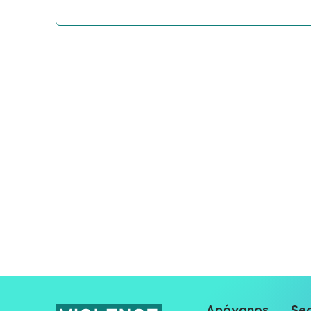
Apóyanos
Sec