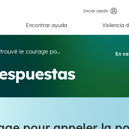
Iniciar sesión
Encontrar ayuda
Violencia 
 trouvé le courage po...
En ca
respuestas
rage pour appeler la po