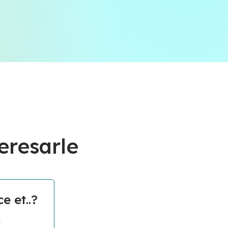
eresarle
e et..?
t