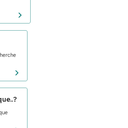
cherche
que..?
 que