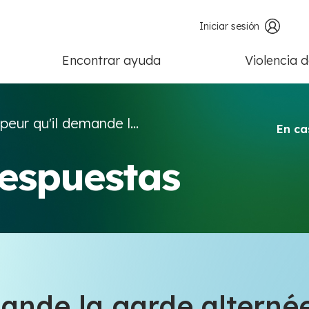
Iniciar sesión
Encontrar ayuda
Violencia 
 peur qu'il demande l...
En ca
respuestas
ande la garde alternée 