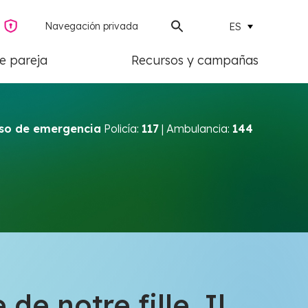
Navegación privada
ES
de pareja
Recursos y campañas
so de emergencia
Policía:
117
| Ambulancia:
144
de notre fille. Il