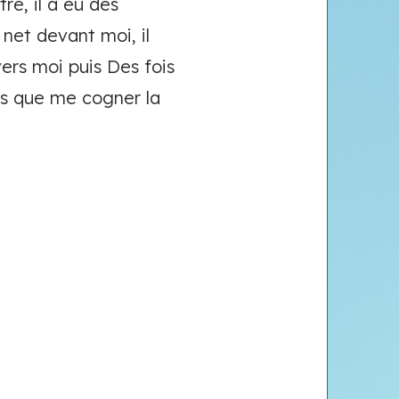
re, il a eu des
net devant moi, il
vers moi puis Des fois
es que me cogner la