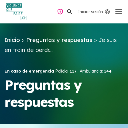
Iniciar sesión
Navegación privada
Inicio
>
Preguntas y respuestas
>
Je suis
Preguntas y respuestas
en train de perdr...
Encontrar ayuda
En caso de emergencia
Policía:
117
| Ambulancia:
144
Violencia de pareja
Preguntas y
respuestas
Recursos y campañas