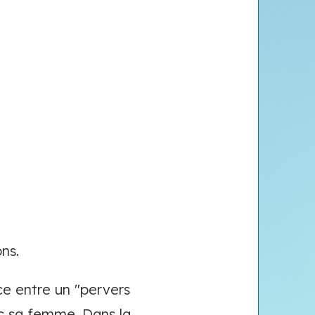
ns.
ce entre un "pervers
c sa femme. Dans la