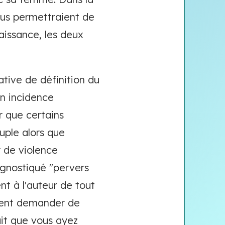
ous permettraient de
aissance, les deux
tive de définition du
on incidence
 que certains
uple alors que
r de violence
agnostiqué "pervers
ent à l'auteur de tout
uvent demander de
ait que vous ayez