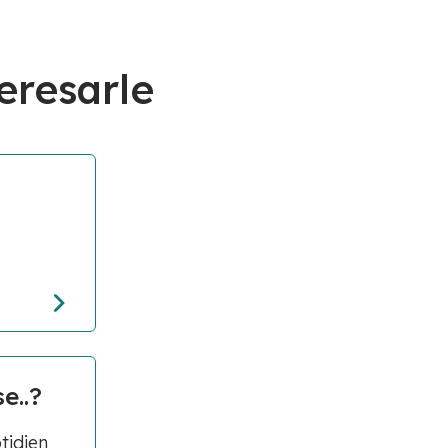
eresarle
e..?
tidien