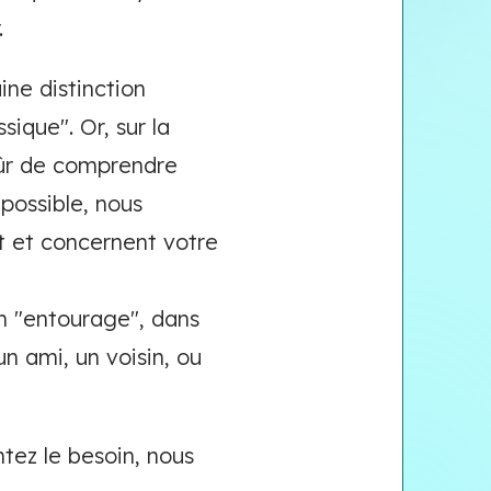
r.
ne distinction
ique". Or, sur la
sûr de comprendre
 possible, nous
t et concernent votre
on "entourage", dans
un ami, un voisin, ou
tez le besoin, nous