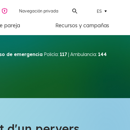
Navegación privada
ES
de pareja
Recursos y campañas
so de emergencia
Policía:
117
| Ambulancia:
144
t d'un pervers