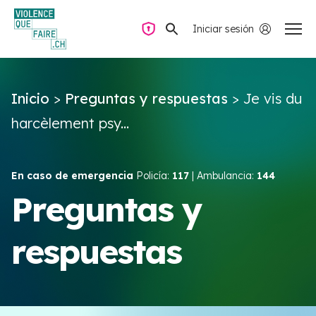
Iniciar sesión
Navegación privada
Inicio
>
Preguntas y respuestas
>
Je vis du
Preguntas y respuestas
harcèlement psy...
Encontrar ayuda
En caso de emergencia
Policía:
117
| Ambulancia:
144
Violencia de pareja
Preguntas y
respuestas
Recursos y campañas