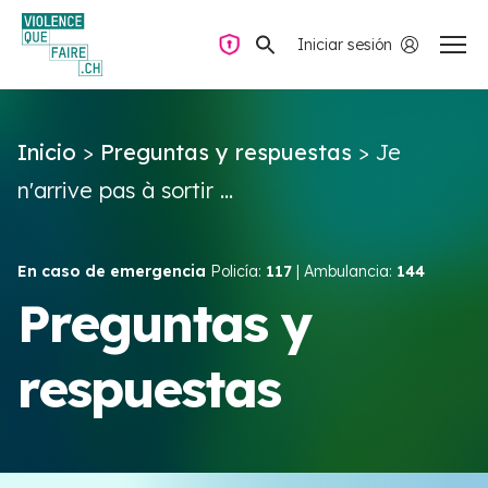
Iniciar sesión
Navegación privada
Inicio
>
Preguntas y respuestas
>
Je
Preguntas y respuestas
n'arrive pas à sortir ...
Encontrar ayuda
En caso de emergencia
Policía:
117
| Ambulancia:
144
Violencia de pareja
Preguntas y
respuestas
Recursos y campañas