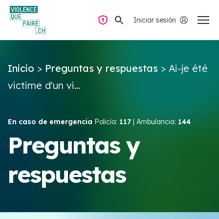
Iniciar sesión
Navegación privada
Inicio
>
Preguntas y respuestas
>
Ai-je été
Preguntas y respuestas
victime d'un vi...
Encontrar ayuda
En caso de emergencia
Policía:
117
| Ambulancia:
144
Violencia de pareja
Preguntas y
respuestas
Recursos y campañas