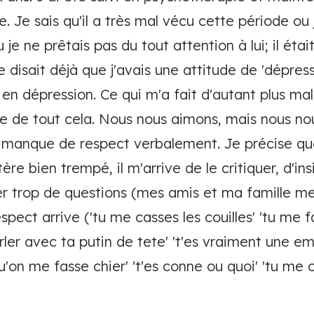
 Je sais qu'il a très mal vécu cette période ou 
je ne prêtais pas du tout attention à lui; il éta
me disait déjà que j'avais une attitude de 'dépres
s en dépression. Ce qui m'a fait d'autant plus ma
e de tout cela. Nous nous aimons, mais nous n
manque de respect verbalement. Je précise que
ère bien trempé, il m'arrive de le critiquer, d'ins
er trop de questions (mes amis et ma famille me
pect arrive ('tu me casses les couilles' 'tu me fa
rler avec ta putin de tete' 't'es vraiment une em
'on me fasse chier' 't'es conne ou quoi' 'tu me c