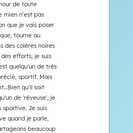
umour de toute
le mien n'est pas
on que je vais poser
arque, tourne au
s des colères noires
es efforts, je suis
 est quelqu'un de très
précié, sportif. Mais
..Bien qu'il soit
qu'un de 'rêveuse', je
sportive. Je suis
ve quand je parle,
partageons beaucoup