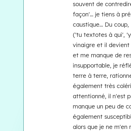
souvent de contredire
façon'... je tiens à p
caustique... Du coup,
('tu textotes à qui', 
vinaigre et il devien
et me manque de respe
insupportable, je réfl
terre à terre, rationn
également très colériq
attentionné, il n'est 
manque un peu de con
également susceptibl
alors que je ne m'en