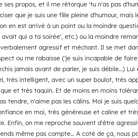
 ses propos, et il me rétorque 'tu n'as pas d'h
réciser que je suis une fille pleine d'humour, mais 
 on en est arrivé à un point ou la moindre questi
'y avait qui a ta soirée', etc.) ou la moindre rem
t verbalement agressif et méchant. Il se met dan
ct ou me rabaisse ('je suis incapable de faire d
échis jamais avant de parler, je suis débile...) Lui
el, très intelligent, avec un super boulot, très ap
ue et très taquin. Et de moins en moins tolérant.
pas tendre, n'aime pas les câlins. Moi je suis quel
fiance en moi, très généreuse et caline et très 
e. Enfin, on me reproche souvent d'être agressi
 rends même pas compte... A coté de ça, nous 