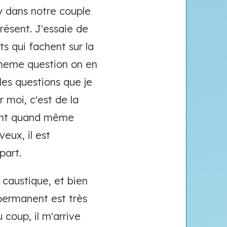
y dans notre couple
présent. J'essaie de
ets qui fachent sur la
la meme question on en
 les questions que je
r moi, c'est de la
e sent quand même
eux, il est
part.
 caustique, et bien
permanent est très
u coup, il m'arrive