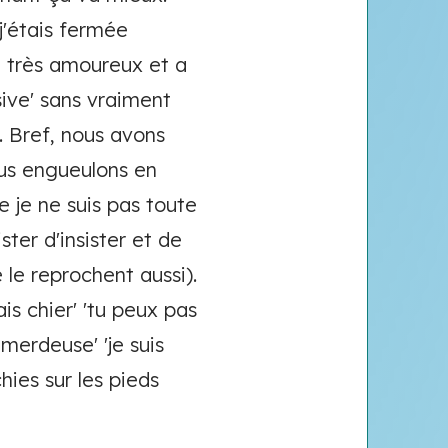
j'étais fermée
it très amoureux et a
sive' sans vraiment
l. Bref, nous avons
ous engueulons en
 je ne suis pas toute
ister d'insister et de
 le reprochent aussi).
is chier' 'tu peux pas
merdeuse' 'je suis
hies sur les pieds