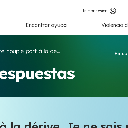
Iniciar sesión
Encontrar ayuda
Violencia 
e couple part à la dé...
En ca
respuestas
 la dérive. Je ne sais 