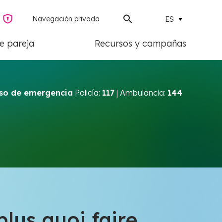
Navegación privada
ES
de pareja
Recursos y campañas
so de emergencia
Policía:
117
| Ambulancia:
144
plus quoi faire.