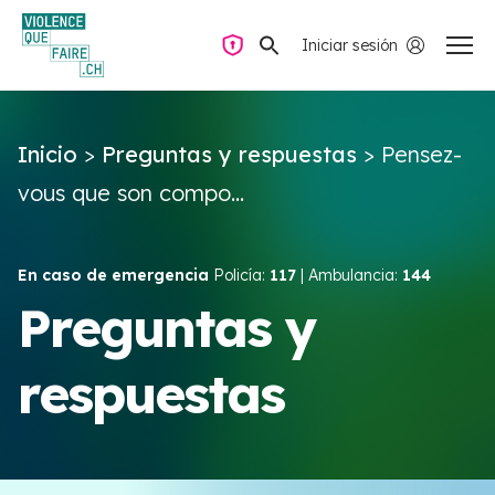
Iniciar sesión
Navegación privada
Inicio
>
Preguntas y respuestas
>
Pensez-
Preguntas y respuestas
vous que son compo...
Encontrar ayuda
En caso de emergencia
Policía:
117
| Ambulancia:
144
Violencia de pareja
Preguntas y
respuestas
Recursos y campañas