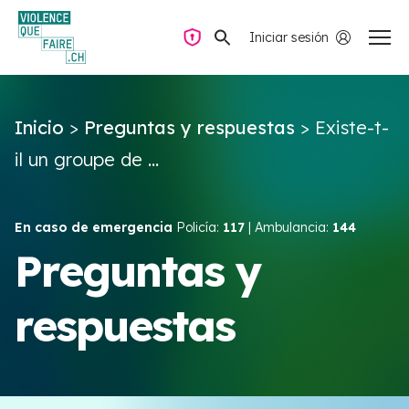
Iniciar sesión
Navegación privada
Inicio
>
Preguntas y respuestas
>
Existe-t-
Preguntas y respuestas
il un groupe de ...
Encontrar ayuda
En caso de emergencia
Policía:
117
| Ambulancia:
144
Violencia de pareja
Preguntas y
respuestas
Recursos y campañas