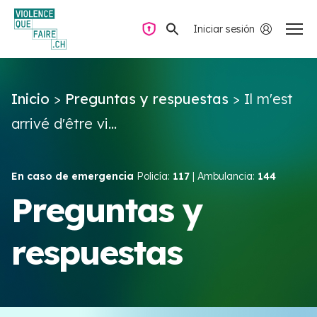
Iniciar sesión
Navegación privada
Inicio
>
Preguntas y respuestas
>
Il m'est
Preguntas y respuestas
arrivé d'être vi...
Encontrar ayuda
En caso de emergencia
Policía:
117
| Ambulancia:
144
Violencia de pareja
Preguntas y
respuestas
Recursos y campañas