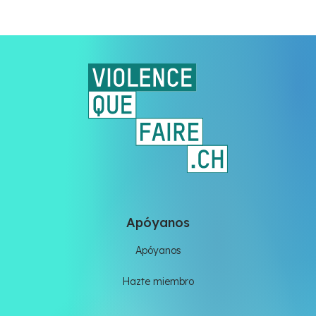
Apóyanos
Apóyanos
Hazte miembro