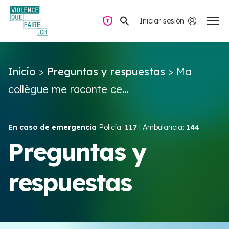
Iniciar sesión
Navegación privada
Inicio
>
Preguntas y respuestas
>
Ma
Preguntas y respuestas
collègue me raconte ce...
Encontrar ayuda
En caso de emergencia
Policía:
117
| Ambulancia:
144
Violencia de pareja
Preguntas y
respuestas
Recursos y campañas